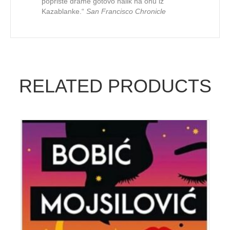
poprište drame gotovo nalik na onu iz
Kazablanke.“
San Francisco Chronicle
RELATED PRODUCTS