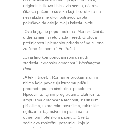
originalnih likova i blistavih scena, očarava
čitaoca pričom o čoveku koji, bez obzira na
nesvakidašnje okolnosti svog života,
pokušava da otkrije svoju istinsku svrhu.
„Ova knjiga je poput melema. Meni se čini da
u današnjem svetu vlada nered. Grofova
prefinjenost i plemenita priroda tačno su ono
za čime čeznemo.“ En Pačet
„Ovaj fino komponovani roman nudi
starinsku evropsku otmenost.“
Washington
Post
„A tek intrige!… Roman je protkan sjajnim
nitima koje povezuju izuzetnu priču i
predmete punim simbolike: posebnim
ključevima, tajnim pregradama, zlatnicima,
ampulama dragocene tečnosti, starinskim
pištoljima, ukradenim pasošima, rubinskim
ogrlicama, tajanstvenim pismima na
otmenom hotelskom papiru… Sve to
sačinjava raskošnu pozornicu koja je