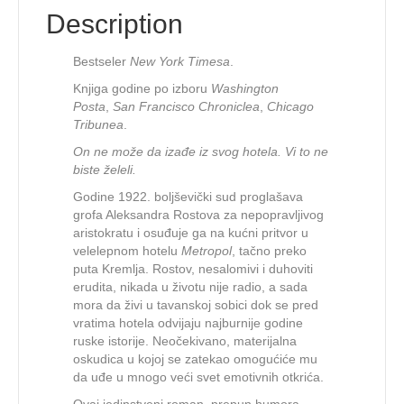
Description
Bestseler
New York Timesa
.
Knjiga godine po izboru
Washington
Posta
,
San Francisco Chroniclea
,
Chicago
Tribunea
.
On ne može da izađe iz svog hotela. Vi to ne
biste želeli.
Godine 1922. boljševički sud proglašava
grofa Aleksandra Rostova za nepopravljivog
aristokratu i osuđuje ga na kućni pritvor u
velelepnom hotelu
Metropol
, tačno preko
puta Kremlja. Rostov, nesalomivi i duhoviti
erudita, nikada u životu nije radio, a sada
mora da živi u tavanskoj sobici dok se pred
vratima hotela odvijaju najburnije godine
ruske istorije. Neočekivano, materijalna
oskudica u kojoj se zatekao omogućiće mu
da uđe u mnogo veći svet emotivnih otkrića.
Ovaj jedinstveni roman, prepun humora,