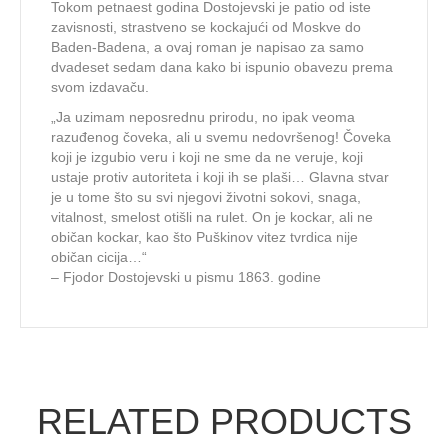
Tokom petnaest godina Dostojevski je patio od iste
zavisnosti, strastveno se kockajući od Moskve do
Baden-Badena, a ovaj roman je napisao za samo
dvadeset sedam dana kako bi ispunio obavezu prema
svom izdavaču.
„Ja uzimam neposrednu prirodu, no ipak veoma
razuđenog čoveka, ali u svemu nedovršenog! Čoveka
koji je izgubio veru i koji ne sme da ne veruje, koji
ustaje protiv autoriteta i koji ih se plaši… Glavna stvar
je u tome što su svi njegovi životni sokovi, snaga,
vitalnost, smelost otišli na rulet. On je kockar, ali ne
običan kockar, kao što Puškinov vitez tvrdica nije
običan cicija…“
– Fjodor Dostojevski u pismu 1863. godine
RELATED PRODUCTS