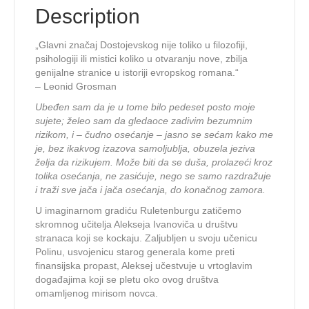
Description
„Glavni značaj Dostojevskog nije toliko u filozofiji,
psihologiji ili mistici koliko u otvaranju nove, zbilja
genijalne stranice u istoriji evropskog romana.“
– Leonid Grosman
Ubeđen sam da je u tome bilo pedeset posto moje
sujete; želeo sam da gledaoce zadivim bezumnim
rizikom, i – čudno osećanje – jasno se sećam kako me
je, bez ikakvog izazova samoljublja, obuzela jeziva
želja da rizikujem. Može biti da se duša, prolazeći kroz
tolika osećanja, ne zasićuje, nego se samo razdražuje
i traži sve jača i jača osećanja, do konačnog zamora.
U imaginarnom gradiću Ruletenburgu zatičemo
skromnog učitelja Alekseja Ivanoviča u društvu
stranaca koji se kockaju. Zaljubljen u svoju učenicu
Polinu, usvojenicu starog generala kome preti
finansijska propast, Aleksej učestvuje u vrtoglavim
događajima koji se pletu oko ovog društva
omamljenog mirisom novca.