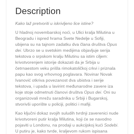
Description
Kako laž pretvoriti u iskrivljeno lice istine?
U hladnoj novembarskoj noći, u Ulici kralja Milutina u
Beogradu i ispred hrama Svete Nedelje u Sofiji,
ubijena su na tajnom zadatku dva člana društva
Opus
dei
. Ubrzo se u svetskim medijima objavljuje serija
tekstova o srpskom kralju Milutinu sa istim ciljem:
krivotvorenjem istorije dokazati da je Srbija u
četrnaestom veku prišla rimokatoličkoj crkvi i priznala
papu kao svog vrhovnog poglavara. Novinar Novak
Ivanović otkriva povezanost dva ubistva i serije
tekstova, i upada u lavirint međunarodne zavere iza
koje stoje odmetnuti članovi društva
Opus dei
. Oni su
organizovali mrežu saradnika u Srbiji i Bugarskoj,
stvorivši uporište u policiji, politici i mafiji.
Kao ključni dokaz svojih suludih tvrdnji zaverenici nude
krivotvoreni putir kralja Milutina, koji će se navodno
pojaviti u Londonu, na prodaji u aukcijskoj kući
Sodebi
.
U putiru je, kako tvrde, kraljevom rukom ispisana