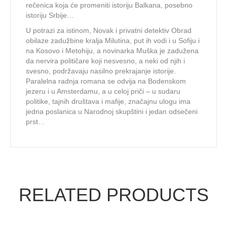
rečenica koja će promeniti istoriju Balkana, posebno
istoriju Srbije…
U potrazi za istinom, Novak i privatni detektiv Obrad
obilaze zadužbine kralja Milutina, put ih vodi i u Sofiju i
na Kosovo i Metohiju, a novinarka Muška je zadužena
da nervira političare koji nesvesno, a neki od njih i
svesno, podržavaju nasilno prekrajanje istorije.
Paralelna radnja romana se odvija na Bodenskom
jezeru i u Amsterdamu, a u celoj priči – u sudaru
politike, tajnih društava i mafije, značajnu ulogu ima
jedna poslanica u Narodnoj skupštini i jedan odsečeni
prst…
RELATED PRODUCTS