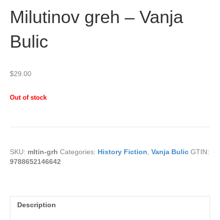
Milutinov greh – Vanja
Bulic
$
29.00
Out of stock
SKU:
mltin-grh
Categories:
History Fiction
,
Vanja Bulic
GTIN:
9788652146642
Description