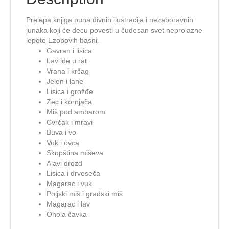
Prelepa knjiga puna divnih ilustracija i nezaboravnih
junaka koji će decu povesti u čudesan svet neprolazne
lepote Ezopovih basni.
Gavran i lisica
Lav ide u rat
Vrana i krčag
Jelen i lane
Lisica i grožđe
Zec i kornjača
Miš pod ambarom
Cvrčak i mravi
Buva i vo
Vuk i ovca
Skupština miševa
Alavi drozd
Lisica i drvoseča
Magarac i vuk
Poljski miš i gradski miš
Magarac i lav
Ohola čavka