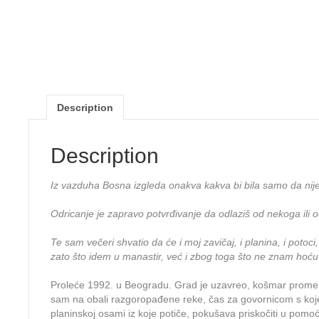
Description
Description
Iz vazduha Bosna izgleda onakva kakva bi bila samo da nije
Odricanje je zapravo potvrđivanje da odlaziš od nekoga ili 
Te sam večeri shvatio da će i moj zavičaj, i planina, i pot
zato što idem u manastir, već i zbog toga što ne znam hoću 
Proleće 1992. u Beogradu. Grad je uzavreo, košmar promena u
sam na obali razgoropađene reke, čas za govornicom s koj
planinskoj osami iz koje potiče, pokušava priskočiti u pomo