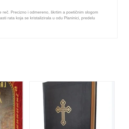
zme reč. Precizno i odmereno, škrtim a poetičnim slogom
i rata koja se kristalizirala u odu Planinici, predelu