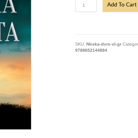
Nebeska
Add To Cart
Dvorista
-
Vladika
Grigorije
quantity
SKU:
Nbska-dvrs-vl-gr
Categor
9788652144884