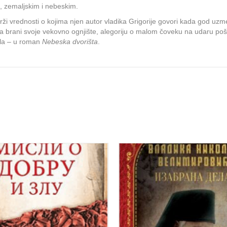
m, zemaljskim i nebeskim.
 drži vrednosti o kojima njen autor vladika Grigorije govori kada god u
a brani svoje vekovno ognjište, alegoriju o malom čoveku na udaru pošast
ela – u roman
Nebeska dvorišta
.