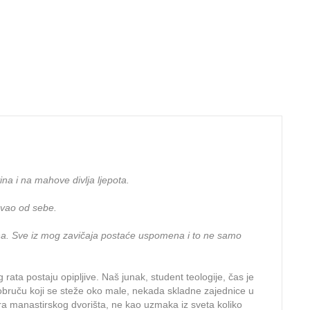
na i na mahove divlja ljepota.
uvao od sebe.
omena. Sve iz mog zavičaja postaće uspomena i to ne samo
ta postaju opipljive. Naš junak, student teologije, čas je
bruču koji se steže oko male, nekada skladne zajednice u
ora manastirskog dvorišta, ne kao uzmaka iz sveta koliko