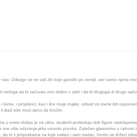
 nas. Odozgo se ne vidi zlo koje gamiže po zemlji, već samo njena nevi
od nečega da bi sačuvao ono dobro u sebi i da bi drugoga ili drugo sač
oci, i šume, i proplanci, kao i lice moje majke, odsad za mene biti usp
li ikad više moći tamo da kročim.
 svetu došao je na ulice, studenti protestuju dok figure nadolazećeg ra
e sve više odzvanja jeka umesto poruka. Zatečen glasovima o ratnom o
ć, da bi s preprekama na koje nailazi i sam rastao, čvrsto se držeći izb