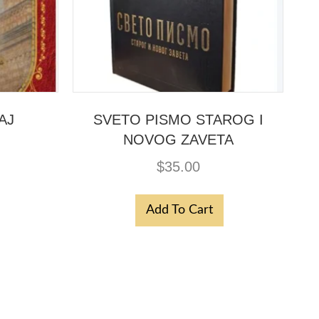
AJ
SVETO PISMO STAROG I
NOVOG ZAVETA
$
35.00
Add To Cart