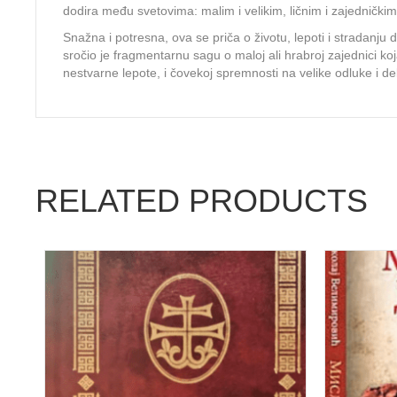
dodira među svetovima: malim i velikim, ličnim i zajednički
Snažna i potresna, ova se priča o životu, lepoti i stradanju
sročio je fragmentarnu sagu o maloj ali hrabroj zajednici koj
nestvarne lepote, i čovekoj spremnosti na velike odluke i d
RELATED PRODUCTS