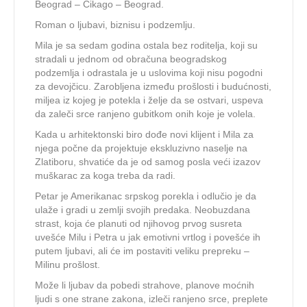
Beograd – Čikago – Beograd.
Roman o ljubavi, biznisu i podzemlju.
Mila je sa sedam godina ostala bez roditelja, koji su
stradali u jednom od obračuna beogradskog
podzemlja i odrastala je u uslovima koji nisu pogodni
za devojčicu. Zarobljena između prošlosti i budućnosti,
miljea iz kojeg je potekla i želje da se ostvari, uspeva
da zaleči srce ranjeno gubitkom onih koje je volela.
Kada u arhitektonski biro dođe novi klijent i Mila za
njega počne da projektuje ekskluzivno naselje na
Zlatiboru, shvatiće da je od samog posla veći izazov
muškarac za koga treba da radi.
Petar je Amerikanac srpskog porekla i odlučio je da
ulaže i gradi u zemlji svojih predaka. Neobuzdana
strast, koja će planuti od njihovog prvog susreta
uvešće Milu i Petra u jak emotivni vrtlog i povešće ih
putem ljubavi, ali će im postaviti veliku prepreku –
Milinu prošlost.
Može li ljubav da pobedi strahove, planove moćnih
ljudi s one strane zakona, izleči ranjeno srce, preplete