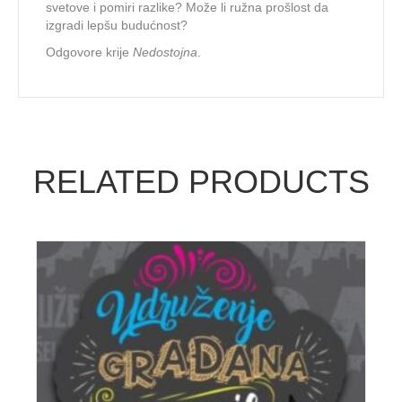
svetove i pomiri razlike? Može li ružna prošlost da
izgradi lepšu budućnost?
Odgovore krije
Nedostojna
.
RELATED PRODUCTS