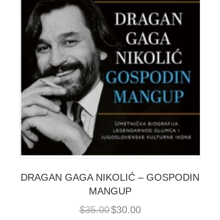
DRAGAN GAGA NIKOLIĆ – GOSPODIN
MANGUP
Original
Current
$
35.00
$
30.00
price
price