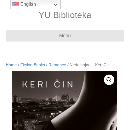
English
YU Biblioteka
Menu
Home
/
Fiction Books
/
Romance
/ Nedostojna – Keri Cin