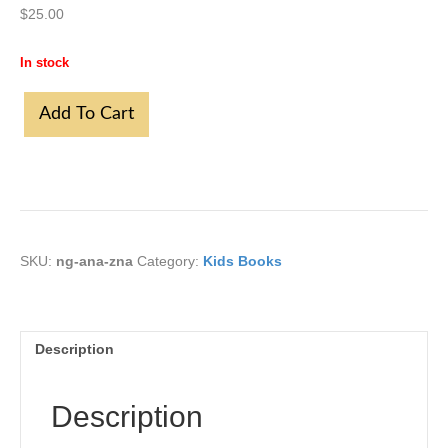
$
25.00
In stock
Nova
Add To Cart
godina
-
Šta
sve
Ana
zna
-
Simeon
SKU:
ng-ana-zna
Category:
Kids Books
Marinkovic
quantity
Description
Description