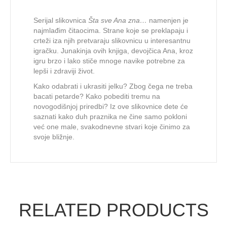
Serijal slikovnica
Šta sve Ana zna…
namenjen je
najmlađim čitaocima. Strane koje se preklapaju i
crteži iza njih pretvaraju slikovnicu u interesantnu
igračku. Junakinja ovih knjiga, devojčica Ana, kroz
igru brzo i lako stiče mnoge navike potrebne za
lepši i zdraviji život.
Kako odabrati i ukrasiti jelku? Zbog čega ne treba
bacati petarde? Kako pobediti tremu na
novogodišnjoj priredbi? Iz ove slikovnice dete će
saznati kako duh praznika ne čine samo pokloni
već one male, svakodnevne stvari koje činimo za
svoje bližnje.
RELATED PRODUCTS