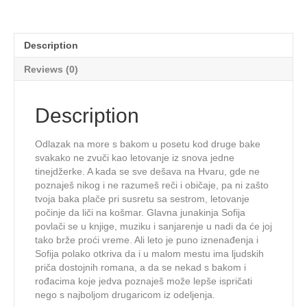
Description
Reviews (0)
Description
Odlazak na more s bakom u posetu kod druge bake
svakako ne zvuči kao letovanje iz snova jedne
tinejdžerke. A kada se sve dešava na Hvaru, gde ne
poznaješ nikog i ne razumeš reči i običaje, pa ni zašto
tvoja baka plače pri susretu sa sestrom, letovanje
počinje da liči na košmar. Glavna junakinja Sofija
povlači se u knjige, muziku i sanjarenje u nadi da će joj
tako brže proći vreme. Ali leto je puno iznenađenja i
Sofija polako otkriva da i u malom mestu ima ljudskih
priča dostojnih romana, a da se nekad s bakom i
rođacima koje jedva poznaješ može lepše ispričati
nego s najboljom drugaricom iz odeljenja.