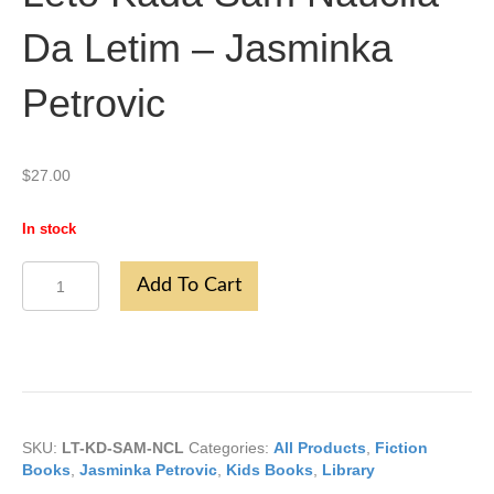
Da Letim – Jasminka
Petrovic
$
27.00
In stock
Leto
Add To Cart
Kada
Sam
Naucila
Da
Letim
-
Jasminka
Petrovic
SKU:
LT-KD-SAM-NCL
Categories:
All Products
,
Fiction
quantity
Books
,
Jasminka Petrovic
,
Kids Books
,
Library