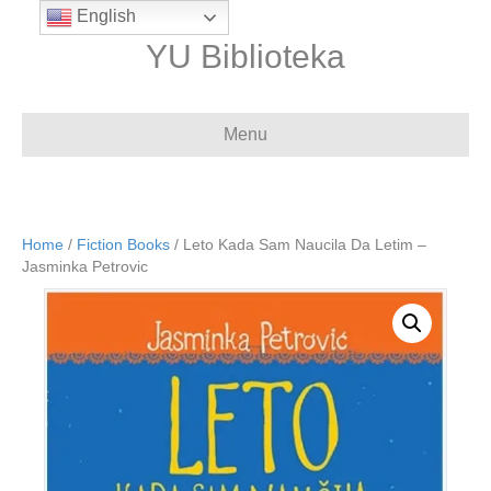
English
YU Biblioteka
Menu
Home
/
Fiction Books
/ Leto Kada Sam Naucila Da Letim –
Jasminka Petrovic