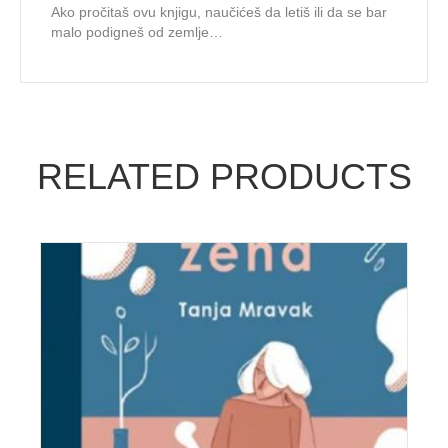
Ako pročitaš ovu knjigu, naučićeš da letiš ili da se bar
malo podigneš od zemlje…
RELATED PRODUCTS