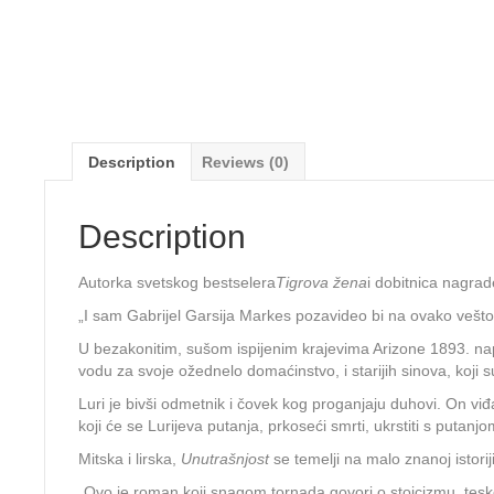
Description
Reviews (0)
Description
Autorka svetskog bestselera
Tigrova žena
i dobitnica nagrad
„I sam Gabrijel Garsija Markes pozavideo bi na ovako veš
U bezakonitim, sušom ispijenim krajevima Arizone 1893. napor
vodu za svoje ožednelo domaćinstvo, i starijih sinova, koji 
Luri je bivši odmetnik i čovek kog proganjaju duhovi. On viđ
koji će se Lurijeva putanja, prkoseći smrti, ukrstiti s puta
Mitska i lirska,
Unutrašnjost
se temelji na malo znanoj istori
„Ovo je roman koji snagom tornada govori o stoicizmu, tesk