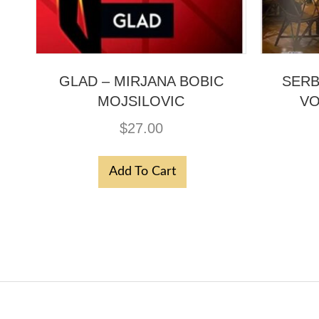
GLAD – MIRJANA BOBIC
SERB
MOJSILOVIC
VO
$
27.00
Add To Cart