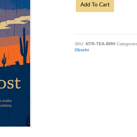
Unutrasnjost
Add To Cart
-
Tea
Obreht
quantity
SKU:
NTR-TEA-BRH
Categorie
Obreht