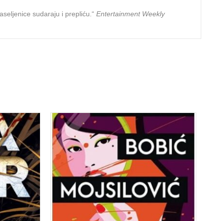
seljenice sudaraju i prepliću.“
Entertainment Weekly