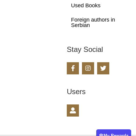
Used Books
Foreign authors in
Serbian
Stay Social
Users
My Rewards