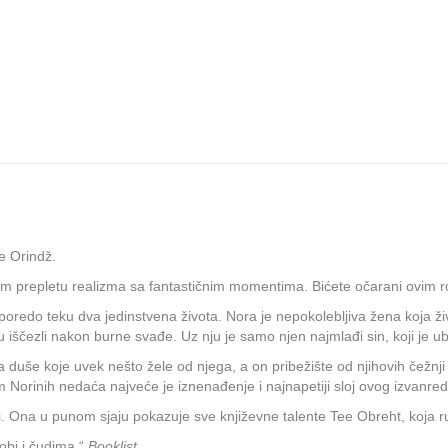
e Orindž.
tom prepletu realizma sa fantastičnim momentima. Bićete očarani ovim
edo teku dva jedinstvena života. Nora je nepokolebljiva žena koja živi 
su iščezli nakon burne svađe. Uz nju je samo njen najmlađi sin, koji je
a duše koje uvek nešto žele od njega, a on pribežište od njihovih čežnji 
njom Norinih nedaća najveće je iznenađenje i najnapetiji sloj ovog izvan
ji. Ona u punom sjaju pokazuje sve književne talente Tee Obreht, koja 
obi i čudima.“
Booklist