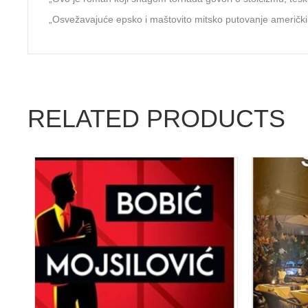
„Osvežavajuće epsko i maštovito mitsko putovanje američkim
RELATED PRODUCTS