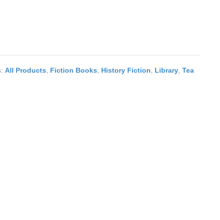
s:
All Products
,
Fiction Books
,
History Fiction
,
Library
,
Tea