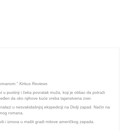
 romanom.“
Kirkus Reviews
u pustinji i čeka povratak muža, koji je otišao da potraži
 ubeđen da oko njihove kuće vreba tajanstvena zver.
nalazi u nesvakidašnjoj ekspediciji na Divlji zapad. Način na
rednog romana.
ruši i iznova u mašti gradi mitove američkog zapada.