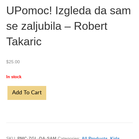
UPomoc! Izgleda da sam
se zaljubila – Robert
Takaric
$
25.00
In stock
UPomoc!
Add To Cart
Izgleda
da
sam
se
zaljubila
-
Robert
Takaric
SKU:
PMC-ZGL-DA-SAM
Categories:
All Products
,
Kids