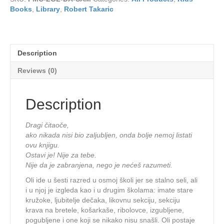
quantity
Books
,
Library
,
Robert Takaric
Description
Reviews (0)
Description
Dragi čitaoče,
ako nikada nisi bio zaljubljen, onda bolje nemoj listati
ovu knjigu.
Ostavi je! Nije za tebe.
Nije da je zabranjena, nego je nećeš razumeti.
Oli ide u šesti razred u osmoj školi jer se stalno seli, ali
i u njoj je izgleda kao i u drugim školama: imate stare
kružoke, ljubitelje dečaka, likovnu sekciju, sekciju
krava na bretele, košarkaše, ribolovce, izgubljene,
pogubljene i one koji se nikako nisu snašli. Oli postaje