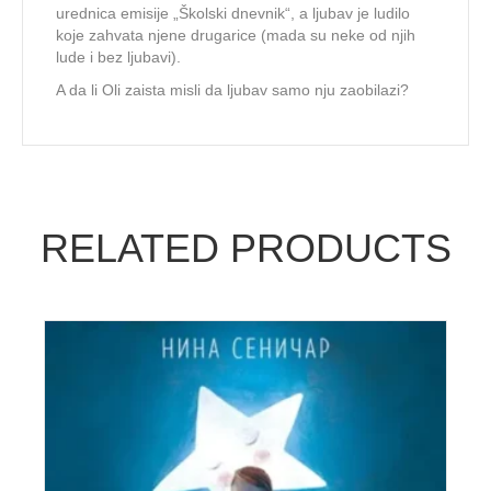
urednica emisije „Školski dnevnik“, a ljubav je ludilo
koje zahvata njene drugarice (mada su neke od njih
lude i bez ljubavi).
A da li Oli zaista misli da ljubav samo nju zaobilazi?
RELATED PRODUCTS