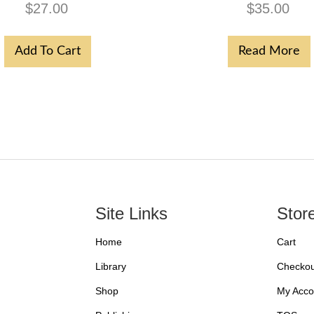
$
27.00
$
35.00
Add To Cart
Read More
Site Links
Stor
Home
Cart
Library
Checkou
Shop
My Acco