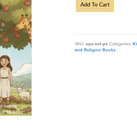
Upoznaj
Add To Cart
Sveto
Pismo
quantity
SKU:
upz-svt-ps
Categories:
K
and Religion Books