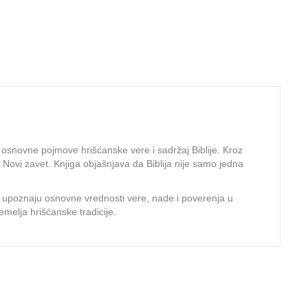
osnovne pojmove hrišćanske vere i sadržaj Biblije. Kroz
 i Novi zavet. Knjiga objašnjava da Biblija nije samo jedna
eca upoznaju osnovne vrednosti vere, nade i poverenja u
emelja hrišćanske tradicije.