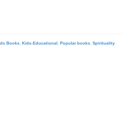
ids Books
,
Kids-Educational
,
Popular books
,
Spirituality