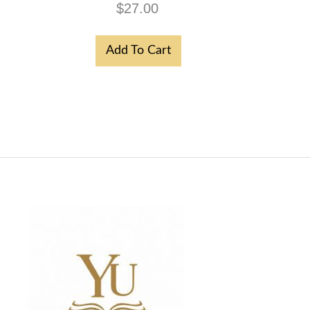
$
27.00
Add To Cart