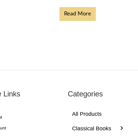
Read More
e Links
Categories
All Products
t
unt
Classical Books