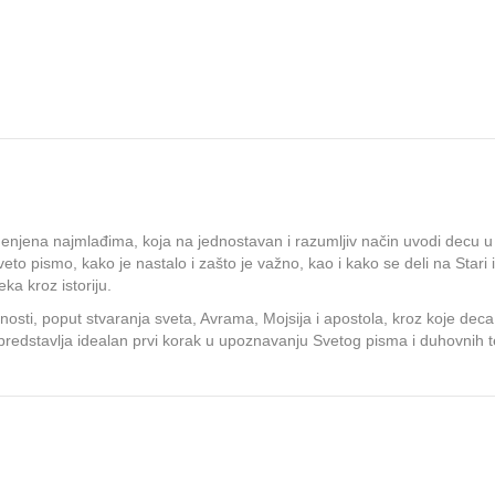
enjena najmlađima, koja na jednostavan i razumljiv način uvodi decu u 
veto pismo, kako je nastalo i zašto je važno, kao i kako se deli na Stari
ka kroz istoriju.
ličnosti, poput stvaranja sveta, Avrama, Mojsija i apostola, kroz koje d
a predstavlja idealan prvi korak u upoznavanju Svetog pisma i duhovnih t