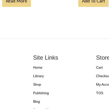
Read More
Add To Cart
Site Links
Stor
Home
Cart
Library
Checkou
Shop
My Acco
Publishing
TOS
Blog