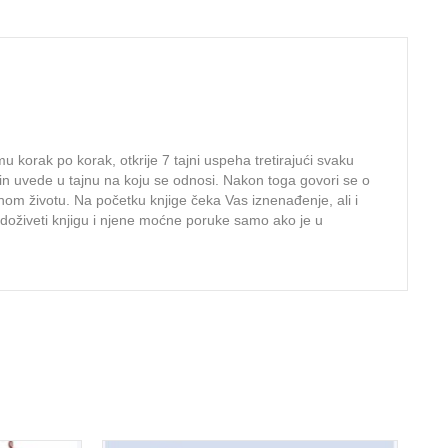
 korak po korak, otkrije 7 tajni uspeha tretirajući svaku
čin uvede u tajnu na koju se odnosi. Nakon toga govori se o
om životu. Na početku knjige čeka Vas iznenađenje, ali i
doživeti knjigu i njene moćne poruke samo ako je u