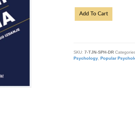
7
Add To Cart
Tajni
Uspeha
-
Dr.
Kenan
Crnkic
quantity
SKU:
7-TJN-SPH-DR
Categorie
Psychology
,
Popular Psychol