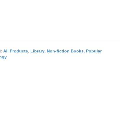
s:
All Products
,
Library
,
Non-fiction Books
,
Popular
ogy