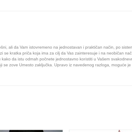
ni, ali da Vam istovremeno na jednostavan i praktičan način, po sistemu
i se kratka priča koja ima za cilj da Vas zainteresuje i na neobičan na
u kako da istu odmah počnete jednostavno koristiti u Vašem svakodnevn
oji se zove Umesto zaključka. Upravo iz navedenog razloga, moguće je 