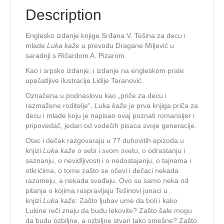
Description
Englesko izdanje knjige Srđana V. Tešina za decu i
mlade
Luka kaže
u prevodu Dragane Miljević u
saradnji s Ričardom A. Pizarom.
Kao i srpsko izdanje, i izdanje na engleskom prate
upečatljive ilustracije Lidije Taranović.
Označena u podnaslovu kao „priče za decu i
razmažene roditelje“,
Luka kaže
je prva knjiga priča za
decu i mlade koju je napisao ovaj poznati romansijer i
pripovedač, jedan od vodećih pisaca svoje generacije.
Otac i dečak razgovaraju u 77 duhovitih epizoda u
knjizi
Luka kaže
o sebi i svom svetu, o odrastanju i
saznanju, o nevidljivosti i o nedostajanju, o tajnama i
otkrićima, o tome zašto se očevi i dečaci nekada
razumeju, a nekada svađaju. Ovo su samo neka od
pitanja o kojima raspravljaju Tešinovi junaci u
knjizi
Luka kaže
: Zašto ljubav ume da boli i kako
Lukine reči znaju da budu lekovite? Zašto šale mogu
da budu ozbiljne, a ozbiljne stvari tako smešne? Zašto