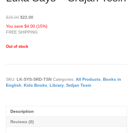
Original
Current
$
26.00
$
22.00
price
price
You save $4.00 (15%)
was:
is:
FREE SHIPPING
$26.00.
$22.00.
Out of stock
SKU:
LK-SYS-SRD-TSN
Categories:
All Products
,
Books in
English
,
Kids Books
,
Library
,
Srdjan Tesin
Description
Reviews (0)