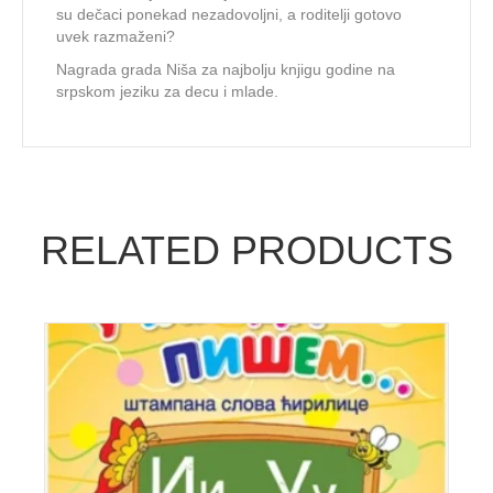
su dečaci ponekad nezadovoljni, a roditelji gotovo
uvek razmaženi?
Nagrada grada Niša za najbolju knjigu godine na
srpskom jeziku za decu i mlade.
RELATED PRODUCTS